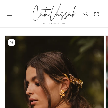
Saltar
para o
conteúdo
Carrinho
Saltar para
a
informação
do produto