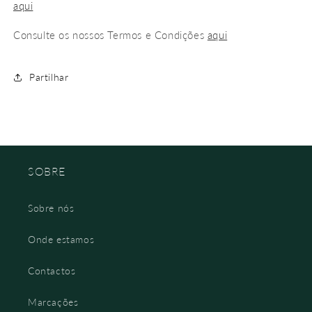
aqui
Consulte os nossos Termos e Condições
aqui
Partilhar
SOBRE
Sobre nós
Onde estamos
Contactos
Marcações