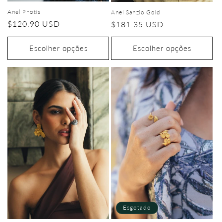
Anel Photis
Anel Sanzio Gold
Preço
$120.90 USD
Preço
$181.35 USD
normal
normal
Escolher opções
Escolher opções
Esgotado