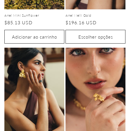
Anel Mini Sunflower
Anel Nelli Gold
Preço
$85.13 USD
Preço
$196.16 USD
normal
normal
Adicionar ao carrinho
Escolher opções