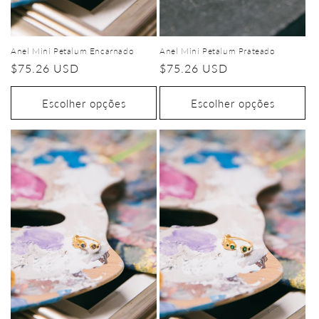
Anel Mini Petalum Encarnado
Anel Mini Petalum Prateado
Preço
$75.26 USD
Preço
$75.26 USD
normal
normal
Escolher opções
Escolher opções