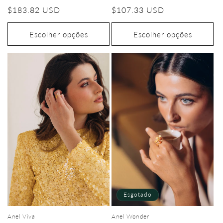
Preço
$107.33 USD
Preço
$183.82 USD
normal
normal
Escolher opções
Escolher opções
Esgotado
Anel Viva
Anel Wonder