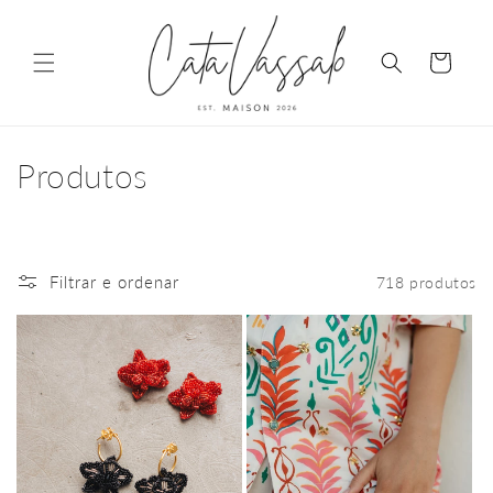
Saltar
para o
conteúdo
Carrinho
C
Produtos
o
l
Filtrar e ordenar
718 produtos
e
ç
ã
o
: