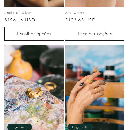
Anel Orchis
Anel Nelli Silver
Preço
$103.63 USD
Preço
$196.16 USD
normal
normal
Escolher opções
Escolher opções
Esgotado
Esgotado