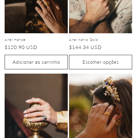
Anel Hande
Anel Kahlo Gold
Preço
$120.90 USD
Preço
$144.34 USD
normal
normal
Adicionar ao carrinho
Escolher opções