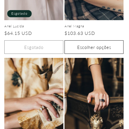
Esgotado
Anel Magna
Anel Lucida
Preço
$103.63 USD
Preço
$64.15 USD
normal
normal
Esgotado
Escolher opções