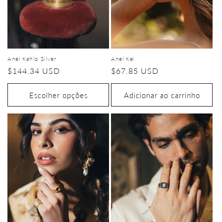
Anel Kahlo Silver
Anel Kei
Preço
$144.34 USD
Preço
$67.85 USD
normal
normal
Escolher opções
Adicionar ao carrinho