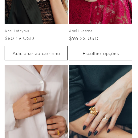
Anel Lucerna
Anel Lathyrus
Preço
$96.23 USD
Preço
$80.19 USD
normal
normal
Adicionar ao carrinho
Escolher opções