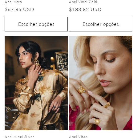
Anel Vero
Anel Vinci Gold
Preço
$67.85 USD
Preço
$183.82 USD
normal
normal
Escolher opções
Escolher opções
Anel Vitae
Anel Vinci Silver