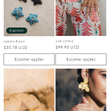
Esgotado
Anel Althaia
Addons Bloom
Preço
$99.93 USD
Preço
$35.78 USD
normal
normal
Escolher opções
Escolher opções