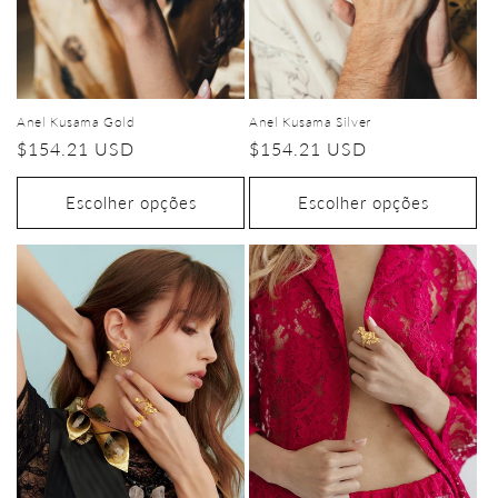
Anel Kusama Gold
Anel Kusama Silver
Preço
$154.21 USD
Preço
$154.21 USD
normal
normal
Escolher opções
Escolher opções