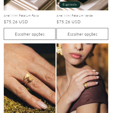
Esgotado
Anel Mini Petalum Roxo
Anel Mini Petalum Verde
Preço
$75.26 USD
Preço
$75.26 USD
normal
normal
Escolher opções
Escolher opções