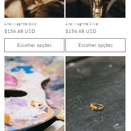
Anel Magritte Gold
Anel Magritte Silver
Preço
$156.68 USD
Preço
$156.68 USD
normal
normal
Escolher opções
Escolher opções