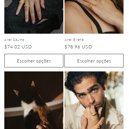
Anel Cauma
Anel Eirene
Preço
$74.02 USD
Preço
$78.96 USD
normal
normal
Escolher opções
Escolher opções