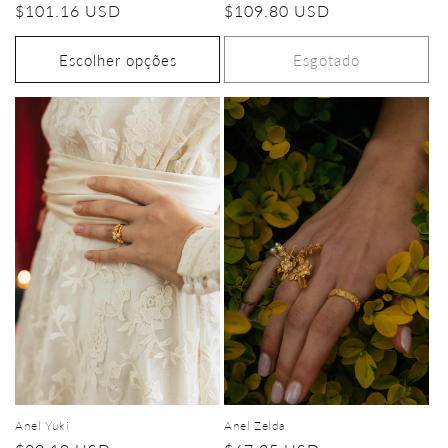
Preço
$101.16 USD
Preço
$109.80 USD
normal
normal
Escolher opções
Esgotado
Anel Zelda
Anel Yuki